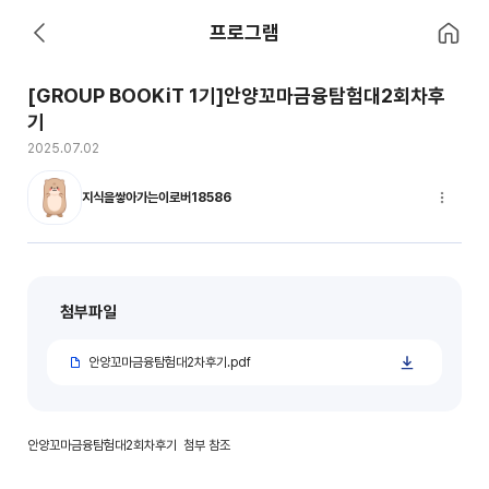
홈으로 이
프로그램
뒤로 가기
[GROUP BOOKiT 1기]안양꼬마금융탐험대2회차후
기
2025.07.02
지식을쌓아가는이로버18586
글 옵션 
첨부파일
안양꼬마금융탐험대2차후기.pdf
안양꼬마금융탐험대2회차후기 첨부 참조