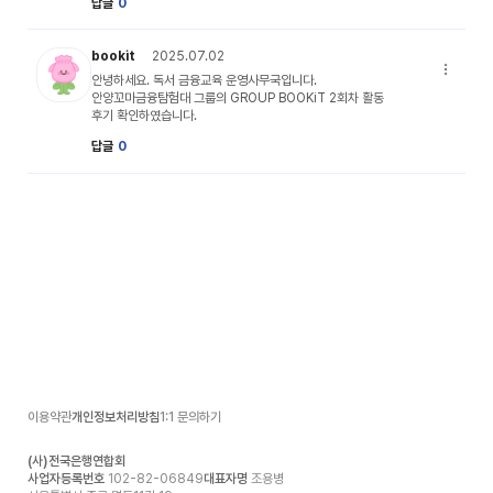
답글
0
복주 캐릭터 이미지
bookit
2025.07.02
댓글 옵션
안녕하세요. 독서 금융교육 운영사무국입니다.
안양꼬마금융탐험대 그룹의 GROUP BOOKiT 2회차 활동
후기 확인하였습니다.
답글
0
이용약관
개인정보처리방침
1:1 문의하기
(사)전국은행연합회
사업자등록번호
102-82-06849
대표자명
조용병