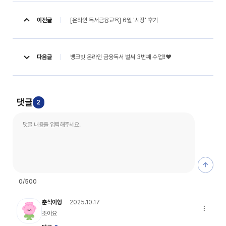
[온라인 독서금융교육] 6월 '시장' 후기
이전글
뱅크잇 온라인 금융독서 벌써 3번째 수업!!♥
다음글
댓글
2
댓글 등
0
/500
복주 캐릭터 이미지
춘식이형
2025.10.17
댓글 옵션
조아요